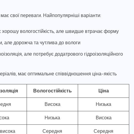
х має свої переваги. Найпопулярніші варіанти:
ає хорошу вологостійкість, але швидше втрачає форму
и, але дорожча та чутлива до вологи
оізоляція, але потребує додатрового гідроізоляційного
еріалів, має оптимальне співвідношення ціна-якість
золяція
Вологостійкість
Ціна
едня
Висока
Низька
сока
Низька
Висока
висока
Середня
Середня