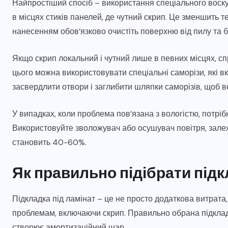
Найпростіший спосіб – використання спеціального воску а
в місцях стиків панелей, де чутний скрип. Це зменшить 
нанесенням обов’язково очистіть поверхню від пилу та б
Якщо скрип локальний і чутний лише в певних місцях, сп
цього можна використовувати спеціальні саморізи, які 
засвердлити отвори і заглибити шляпки саморізів, щоб 
У випадках, коли проблема пов’язана з вологістю, потріб
Використовуйте зволожувач або осушувач повітря, залеж
становить 40-60%.
Як правильно підібрати підк
Підкладка під ламінат – це не просто додаткова витрата,
проблемам, включаючи скрип. Правильно обрана підкладк
створює амортизаційний шар.