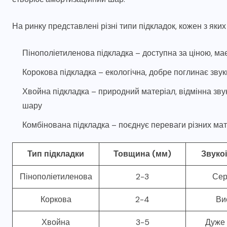
На ринку представлені різні типи підкладок, кожен з яки
Пінополіетиленова підкладка – доступна за ціною, м
Корокова підкладка – екологічна, добре поглинає звук
Хвойна підкладка – природний матеріал, відмінна звук
шару
Комбінована підкладка – поєднує переваги різних мат
Тип підкладки
Товщина (мм)
Звукоі
Пінополіетиленова
2-3
Сер
Коркова
2-4
Ви
Хвойна
3-5
Дуже 