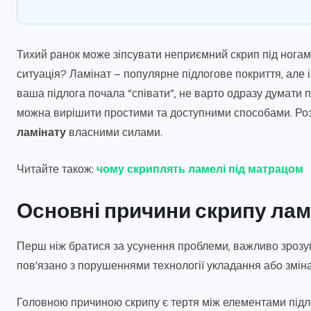
Тихий ранок може зіпсувати неприємний скрип під ногами
ситуація? Ламінат – популярне підлогове покриття, але і
ваша підлога почала “співати”, не варто одразу думати 
можна вирішити простими та доступними способами. Роз
ламінату
власними силами.
Читайте також:
чому скриплять ламелі під матрацом
Основні причини скрипу лам
Перш ніж братися за усунення проблеми, важливо зрозумі
пов’язано з порушеннями технології укладання або зміна
Головною причиною скрипу є тертя між елементами підло