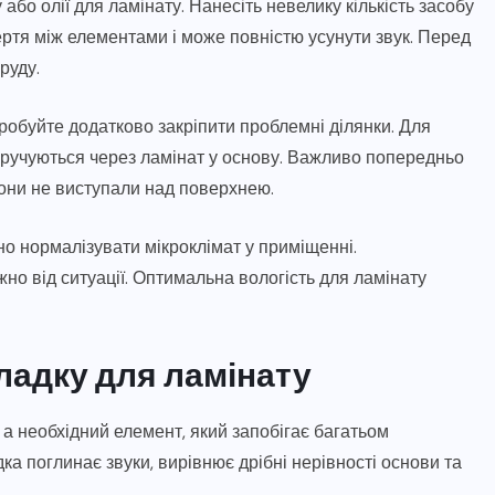
бо олії для ламінату. Нанесіть невелику кількість засобу
тертя між елементами і може повністю усунути звук. Перед
руду.
робуйте додатково закріпити проблемні ділянки. Для
вкручуються через ламінат у основу. Важливо попередньо
вони не виступали над поверхнею.
но нормалізувати мікроклімат у приміщенні.
но від ситуації. Оптимальна вологість для ламінату
ладку для ламінату
 а необхідний елемент, який запобігає багатьом
а поглинає звуки, вирівнює дрібні нерівності основи та