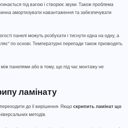
огинається під вагою і створює звуки. Також проблема
повинна амортизувати навантаження та забезпечувати
гості панелі можуть розбухати і тиснути одна на одну, а
гуляє” по основі. Температурні перепади також призводять
 між панелями або в тому, що під час монтажу не
рипу ламінату
переходити до її вирішення. Якщо
скрипить ламінат що
універсальних методів.