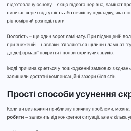
підготовлену основу – якщо підлога нерівна, ламінат пр
виникає через відсутність або неякісну підкладку, яка 
рівномірний розподіл ваги.
Вологість – ще один ворог ламінату. При підвищеній воло
при зниженій – навпаки, з’являються щілини і ламінат “
до деформації покриття і появи скрипучих звуків.
Іноді причина криється у пошкодженні замкових з’єднань
залишили достатні компенсаційні зазори біля стін.
Прості способи усунення ск
Коли ви визначили приблизну причину проблеми, можна 
робити
– залежить від конкретної ситуації, але є кілька 