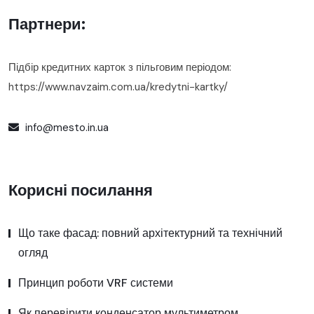
Партнери:
Підбір кредитних карток з пільговим періодом:
https://www.navzaim.com.ua/kredytni-kartky/
info@mesto.in.ua
Корисні посилання
Що таке фасад: повний архітектурний та технічний
огляд
Принцип роботи VRF системи
Як перевірити конденсатор мультиметром