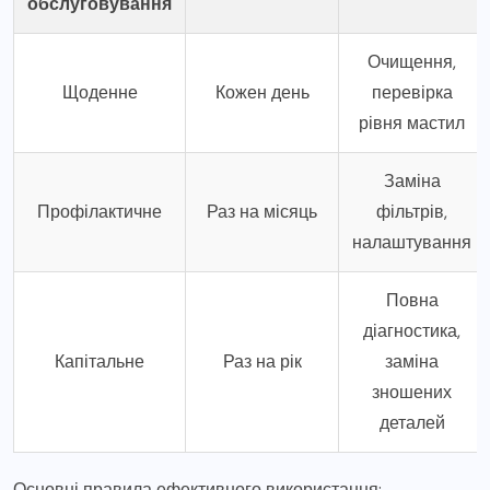
обслуговування
Очищення,
Щоденне
Кожен день
перевірка
рівня мастил
Заміна
Профілактичне
Раз на місяць
фільтрів,
налаштування
Повна
діагностика,
Капітальне
Раз на рік
заміна
зношених
деталей
Основні правила ефективного використання: