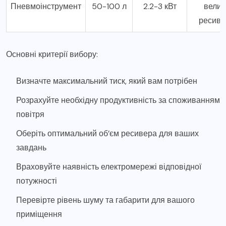
Пневмоінструмент
50-100 л
2.2-3 кВт
велик
ресив
Основні критерії вибору:
Визначте максимальний тиск, який вам потрібен
Розрахуйте необхідну продуктивність за споживанням
повітря
Оберіть оптимальний об’єм ресивера для ваших
завдань
Враховуйте наявність електромережі відповідної
потужності
Перевірте рівень шуму та габарити для вашого
приміщення