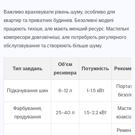
Важливо враховувати рівень шуму, особливо для
квартир та приватних будинків. Безоливні моделі
працюють тихіше, але мають менший ресурс. Мастильні
компресори довговічніші, але потребують регулярного
обслуговування та створюють більше шуму.
Об’єм
Тип завдань
Потужність
Рекомен
ресивера
Портати
Підкачування шин
6-12 л
1-1.5 кВт
безоли
Фарбування,
Мастил
25-40 л
1.5-2.2 кВт
продування
коаксіа
Ременев