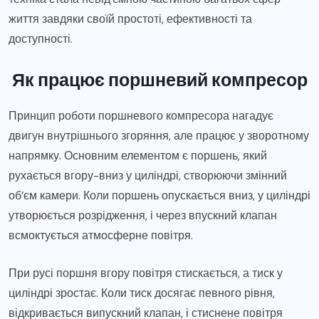
життя завдяки своїй простоті, ефективності та
доступності.
Як працює поршневий компресор
Принцип роботи поршневого компресора нагадує
двигун внутрішнього згоряння, але працює у зворотному
напрямку. Основним елементом є поршень, який
рухається вгору-вниз у циліндрі, створюючи змінний
об’єм камери. Коли поршень опускається вниз, у циліндрі
утворюється розрідження, і через впускний клапан
всмоктується атмосферне повітря.
При русі поршня вгору повітря стискається, а тиск у
циліндрі зростає. Коли тиск досягає певного рівня,
відкривається випускний клапан, і стиснене повітря