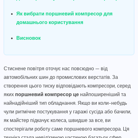
Як вибрати поршневий компресор для
домашнього користування
Висновок
Стиснене повітря оточує нас повсюдно — від
автомобільних шин до промислових верстатів. За
створення цього тиску відповідають компресори, серед
яких
поршневий компресор це
найпоширеніший та
найнадійніший тип обладнання. Якщо ви коли-небудь
чули ритмічне постукування у гаражі сусіда або бачили,
як майстер підкачує колеса, швидше за все, ви
спостерігали роботу саме поршневого компресора. Ця
техніка стала невід’ємною частиною багатьох сфер