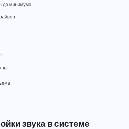
н до минимума
драйвер
ы
жны:
зъема
ойки звука в системе