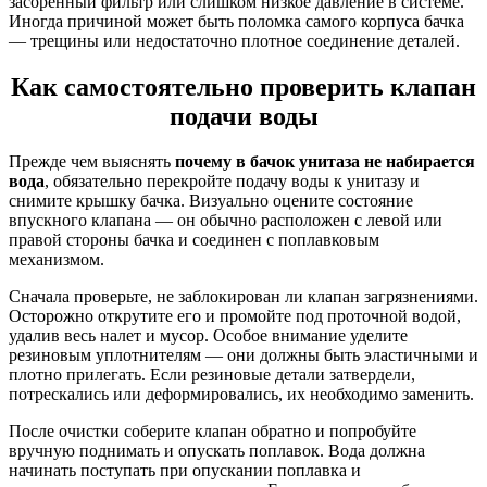
засоренный фильтр или слишком низкое давление в системе.
Иногда причиной может быть поломка самого корпуса бачка
— трещины или недостаточно плотное соединение деталей.
Как самостоятельно проверить клапан
подачи воды
Прежде чем выяснять
почему в бачок унитаза не набирается
вода
, обязательно перекройте подачу воды к унитазу и
снимите крышку бачка. Визуально оцените состояние
впускного клапана — он обычно расположен с левой или
правой стороны бачка и соединен с поплавковым
механизмом.
Сначала проверьте, не заблокирован ли клапан загрязнениями.
Осторожно открутите его и промойте под проточной водой,
удалив весь налет и мусор. Особое внимание уделите
резиновым уплотнителям — они должны быть эластичными и
плотно прилегать. Если резиновые детали затвердели,
потрескались или деформировались, их необходимо заменить.
После очистки соберите клапан обратно и попробуйте
вручную поднимать и опускать поплавок. Вода должна
начинать поступать при опускании поплавка и