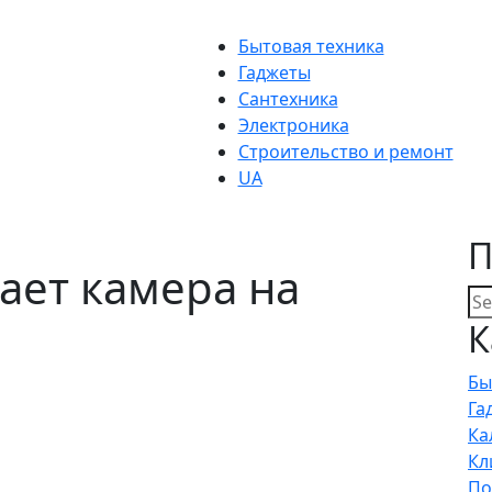
Бытовая техника
Гаджеты
Сантехника
Электроника
Строительство и ремонт
UA
П
ает камера на
К
Бы
Га
Ка
Кл
По